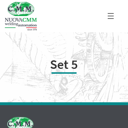
I nostri prodotti
Home
Set 5
Divisione Beam Line
Divisione Automation Line
Applicazioni
Download
Contatti